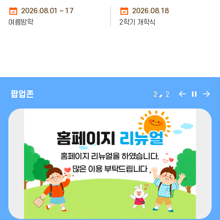
기
사
2026.08.01 ~ 17
2026.08.18
여름방학
2학기 개학식
일
정
더
보
기
팝
팝
팝
팝업존
2
2
업
업
업
존
존
존
이
정
다
전
지
음