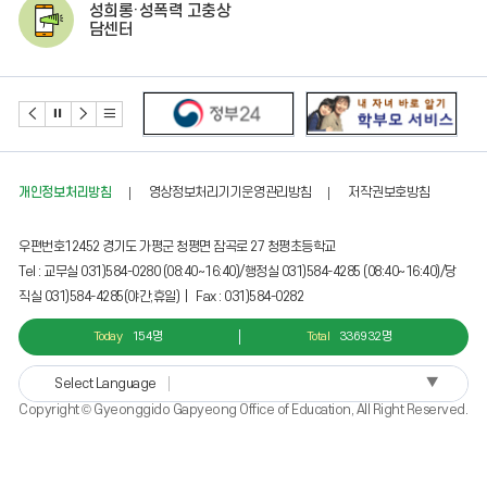
성희롱·성폭력 고충상
담센터
개인정보처리방침
영상정보처리기기운영관리방침
저작권보호방침
우편번호12452 경기도 가평군 청평면 잠곡로 27 청평초등학교
Tel : 교무실 031)584-0280 (08:40~16:40)/행정실 031)584-4285 (08:40~16:40)/당
직실 031)584-4285(야간,휴일) | Fax : 031)584-0282
Today
154명
Total
336932명
▼
Select Language
Copyright © Gyeonggido Gapyeong Office of Education, All Right Reserved.