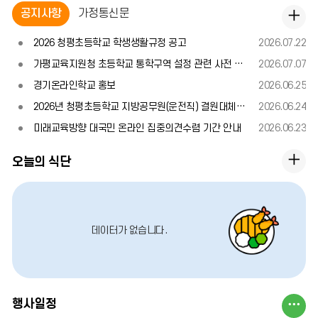
얼
얼
얼
공
공지사항
가정통신문
공
지
이
정
다
지
사
2026 청평초등학교 학생생활규정 공고
2026.07.22
전
지
음
항
사
가평교육지원청 초등학교 통학구역 설정 관련 사전 의견청취 안내
2026.07.07
항
경기온라인학교 홍보
2026.06.25
2026년 청평초등학교 지방공무원(운전직) 결원대체 채용 공고
2026.06.24
더
미래교육방향 대국민 온라인 집중의견수렴 기간 안내
2026.06.23
보
오
기
오늘의 식단
늘
의
식
데이터가 없습니다.
단
더
보
행
행사일정